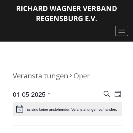
RICHARD WAGNER VERBAND
REGENSBURG E.V.
Togg
navig
Veranstaltungen
Oper
VERAN
VER
01-05-2025
Suche
Tag
ANS
SUCHE
Datum
NAV
wählen.
Es sind keine anstehenden Veranstaltungen vorhanden.
UND
ANSICH