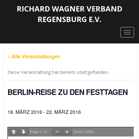
RICHARD WAGNER VERBAND
REGENSBURG E.V.
Togg
navig
« Alle Veranstaltungen
Diese Veranstaltung hat bereits stattgefunden.
BERLIN-REISE ZU DEN FESTTAGEN
18. MÄRZ 2016
-
22. MÄRZ 2016
Page
1
/
4
Zoom
100%