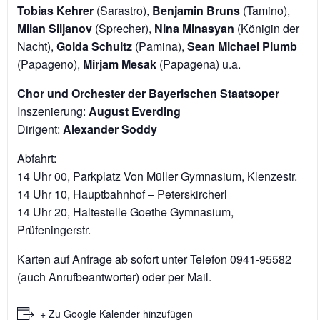
Tobias Kehrer
(Sarastro),
Benjamin Bruns
(Tamino),
Milan Siljanov
(Sprecher),
Nina Minasyan
(Königin der
Nacht),
Golda Schultz
(Pamina),
Sean Michael Plumb
(Papageno),
Mirjam Mesak
(Papagena) u.a.
Chor und Orchester der Bayerischen Staatsoper
Inszenierung:
August Everding
Dirigent:
Alexander Soddy
Abfahrt:
14 Uhr 00, Parkplatz Von Müller Gymnasium, Klenzestr.
14 Uhr 10, Hauptbahnhof – Peterskircherl
14 Uhr 20, Haltestelle Goethe Gymnasium,
Prüfeningerstr.
Karten auf Anfrage ab sofort unter Telefon 0941-95582
(auch Anrufbeantworter) oder per Mail.
+ Zu Google Kalender hinzufügen