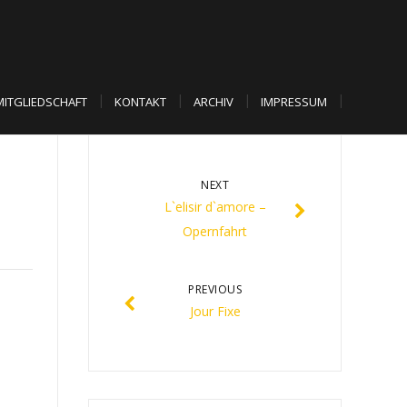
MITGLIEDSCHAFT
KONTAKT
ARCHIV
IMPRESSUM
NEXT
L`elisir d`amore –
Opernfahrt
PREVIOUS
Jour Fixe