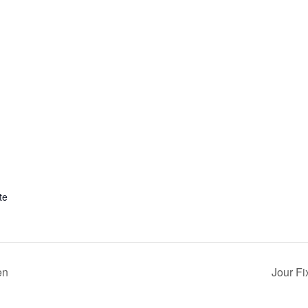
te
en
Jour F