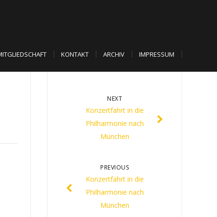
MITGLIEDSCHAFT
KONTAKT
ARCHIV
IMPRESSUM
NEXT
Konzertfahrt in die
Philharmonie nach
München
PREVIOUS
Konzertfahrt in die
Philharmonie nach
München