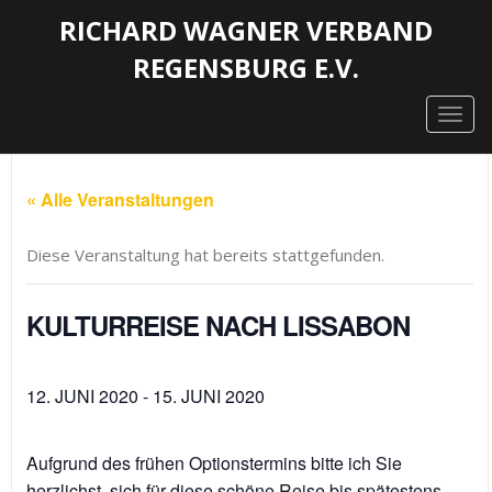
RICHARD WAGNER VERBAND
REGENSBURG E.V.
Togg
navig
« Alle Veranstaltungen
Diese Veranstaltung hat bereits stattgefunden.
KULTURREISE NACH LISSABON
12. JUNI 2020
-
15. JUNI 2020
Aufgrund des frühen Optionstermins bitte ich Sie
herzlichst, sich für diese schöne Reise bis spätestens