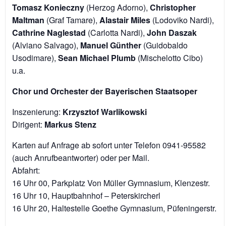
Tomasz Konieczny
(Herzog Adorno),
Christopher
Maltman
(Graf Tamare),
Alastair Miles
(Lodoviko Nardi),
Cathrine Naglestad
(Carlotta Nardi),
John Daszak
(Alviano Salvago),
Manuel Günther
(Guidobaldo
Usodimare),
Sean Michael Plumb
(Mischelotto Cibo)
u.a.
Chor und Orchester der Bayerischen Staatsoper
Inszenierung:
Krzysztof Warlikowski
Dirigent:
Markus Stenz
Karten auf Anfrage ab sofort unter Telefon 0941-95582
(auch Anrufbeantworter) oder per Mail.
Abfahrt:
16 Uhr 00, Parkplatz Von Müller Gymnasium, Klenzestr.
16 Uhr 10, Hauptbahnhof – Peterskircherl
16 Uhr 20, Haltestelle Goethe Gymnasium, Püfeningerstr.