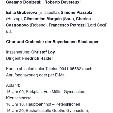
Gaetano Donizetti: „Roberto Devereux“
Edita Gruberova
(Elisabetta),
Simone Piazzola
(Herzog),
Clèmentine Margain
(Sara),
Charles
Castronovo
(Roberto),
Francesco Petrozzi
(Lord Cecil)
u.a.
Chor und Orchester der Bayerischen Staatsoper
Inszenierung:
Christof Loy
Dirigent:
Friedrich Haider
Karten ab sofort unter Telefon 0941-95582 (auch
Anrufbeantworter) oder per E-Mail.
Abfahrt:
16 Uhr 00, Parkplatz Von Müller Gymnasium,
Klenzestrasse
16 Uhr 10, Hauptbahnhof – Peterskircherl
16 Uhr 20, Bushaltestelle Goethe Gymnasium,