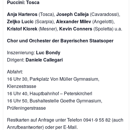
Puccini: Tosca
Anja Harteros
(Tosca),
Joseph Calleja
(Cavaradossi),
Zeljko Lucic
(Scarpia),
Alexander Milev
(Angelotti),
Kristof Klorek
(Mesner),
Kevin Conners
(Spoletta) u.a.
Chor und Orchester der Bayerischen Staatsoper
Inszenierung:
Luc Bondy
Dirigent:
Daniele Callegari
Abfahrt:
16 Uhr 30, Parkplatz Von Müller Gymnasium,
Klenzestrasse
16 Uhr 40, Hauptbahnhof – Peterskircherl
16 Uhr 50, Bushaltestelle Goethe Gymnasium,
Prüfeningerstrasse
Restkarten auf Anfrage unter Telefon 0941-9 55 82 (auch
Anrufbeantworter) oder per E-Mail.