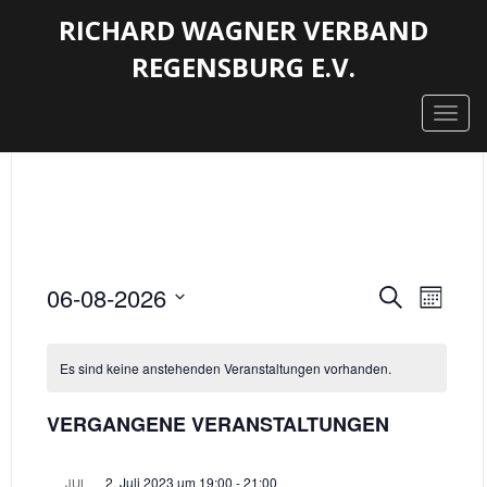
RICHARD WAGNER VERBAND
REGENSBURG E.V.
Togg
navig
VERAN
VER
06-08-2026
Suche
Monat
ANS
SUCHE
Datum
NAV
wählen.
UND
Es sind keine anstehenden Veranstaltungen vorhanden.
ANSICH
VERGANGENE VERANSTALTUNGEN
NAVIG
2. Juli 2023 um 19:00
-
21:00
JUL