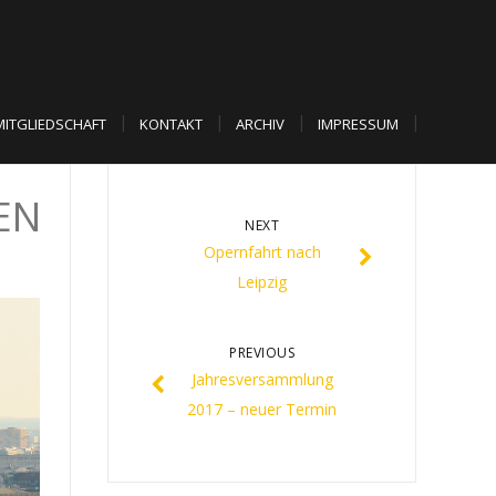
MITGLIEDSCHAFT
KONTAKT
ARCHIV
IMPRESSUM
EN
NEXT
Opernfahrt nach
Leipzig
PREVIOUS
Jahresversammlung
2017 – neuer Termin