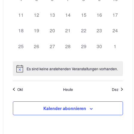
NAVIG
VERANSTALTUNGEN,
VERANSTALTUNGEN,
VERANSTALTUNGEN,
VERANSTALTUNGEN,
VERANSTALTUNGEN,
VERANSTALTU
VERANST
0
0
0
0
0
0
0
11
12
13
14
15
16
17
VERANSTALTUNGEN,
VERANSTALTUNGEN,
VERANSTALTUNGEN,
VERANSTALTUNGEN,
VERANSTALTUNGEN,
VERANSTALTUN
VERANST
0
0
0
0
0
0
0
18
19
20
21
22
23
24
VERANSTALTUNGEN,
VERANSTALTUNGEN,
VERANSTALTUNGEN,
VERANSTALTUNGEN,
VERANSTALTUNGEN,
VERANSTALTUN
VERANST
0
0
0
0
0
0
0
25
26
27
28
29
30
1
VERANSTALTUNGEN,
VERANSTALTUNGEN,
VERANSTALTUNGEN,
VERANSTALTUNGEN,
VERANSTALTUNGEN,
VERANSTALTUN
VERANS
Es sind keine anstehenden Veranstaltungen vorhanden.
Okt
Heute
Dez
Kalender abonnieren